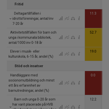
Fritid
Deltagartillfällen i
11.3
1
idrottsföreningar, antal/inv
7-20 år
Aktivitetstillfällen för barn och
52.7
5
unga i kommunala bibliotek,
antal/1000 inv 0-18 år
Elever i musik- eller
19.0
1
kulturskola, 6-15 år, andel (%)
Stöd och insatser
Handläggare med
0.0
6
socionomutbildning och minst
ett års erfarenhet av
barnutredningar, andel (%)
Barn och unga 0-20 år som
12.2
1
har varit placerade på HVB