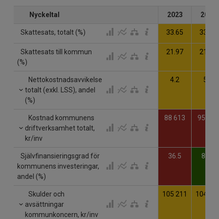
Nyckeltal
2023
2024
Skattesats, totalt (%)
33.65
33.65
Skattesats till kommun
21.97
21.97
(%)
Nettokostnadsavvikelse
4.2
5.4
totalt (exkl. LSS), andel
(%)
Kostnad kommunens
88 613
95 624
driftverksamhet totalt,
kr/inv
Självfinansieringsgrad för
36.5
85.2
kommunens investeringar,
andel (%)
Skulder och
105 211
104 88
avsättningar
kommunkoncern, kr/inv