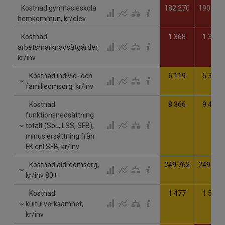
Kostnad gymnasieskola
182 270
190 968
hemkommun, kr/elev
Kostnad
1 368
1 349
arbetsmarknadsåtgärder,
kr/inv
Kostnad individ- och
5 119
5 311
familjeomsorg, kr/inv
Kostnad
8 366
9 468
funktionsnedsättning
totalt (SoL, LSS, SFB),
minus ersättning från
FK enl SFB, kr/inv
Kostnad äldreomsorg,
249 762
249 238
kr/inv 80+
Kostnad
1 477
1 506
kulturverksamhet,
kr/inv