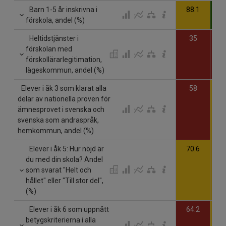
Barn 1-5 år inskrivna i
88.1
9
förskola, andel (%)
Heltidstjänster i
35
förskolan med
förskollärarlegitimation,
lägeskommun, andel (%)
Elever i åk 3 som klarat alla
58
delar av nationella proven för
ämnesprovet i svenska och
svenska som andraspråk,
hemkommun, andel (%)
Elever i åk 5: Hur nöjd är
70.6
7
du med din skola? Andel
som svarat "Helt och
hållet" eller "Till stor del",
(%)
Elever i åk 6 som uppnått
64.2
6
betygskriterierna i alla