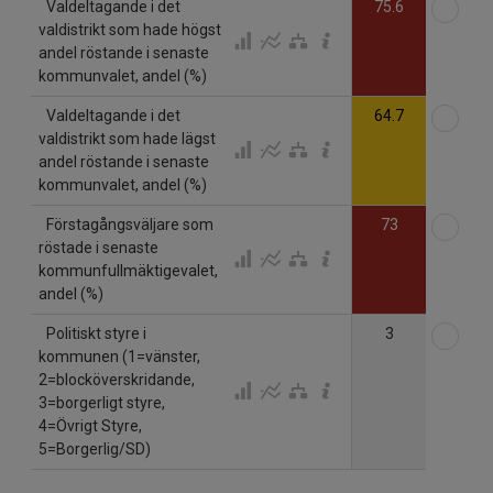
Väl
Valdeltagande i det
75.6
valdistrikt som hade högst
andel röstande i senaste
kommunvalet, andel (%)
Väl
Valdeltagande i det
64.7
valdistrikt som hade lägst
andel röstande i senaste
kommunvalet, andel (%)
Väl
Förstagångsväljare som
73
röstade i senaste
kommunfullmäktigevalet,
andel (%)
Väl
Politiskt styre i
3
kommunen (1=vänster,
2=blocköverskridande,
3=borgerligt styre,
4=Övrigt Styre,
5=Borgerlig/SD)