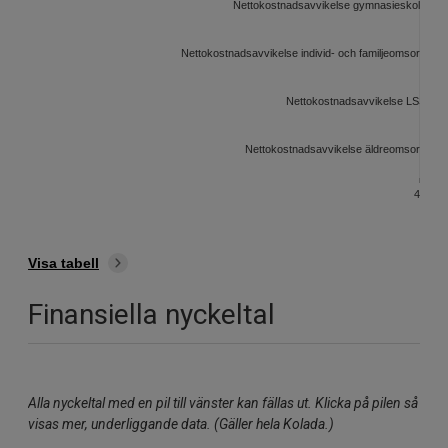
Nettokostnadsavvikelse gymnasieskola, milj
Nettokostnadsavvikelse individ- och familjeomsorg, mil
Nettokostnadsavvikelse LSS, mil
Nettokostnadsavvikelse äldreomsorg, mil
40
30
2
Visa tabell
Finansiella nyckeltal
Alla nyckeltal med en pil till vänster kan fällas ut. Klicka på pilen så
visas mer, underliggande data. (Gäller hela Kolada.)