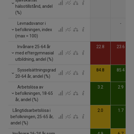
hälsotillstånd, andel
(%)
Levnadsvanor i
-
befolkningen, index
(max = 100)
Invånare 25-64 år
22.8
23.6
med eftergymnasial
utbildning, andel (%)
Sysselsättningsgrad
84.8
85.4
20-64 år, andel (%)
Arbetslösa av
3.2
2.9
befolkningen, 18-65
år, andel (%)
Långtidsarbetslösa i
2.0
1.7
befolkningen, 25-65 år,
andel (%)
Invånare 16-24 år som
4.9
6.7