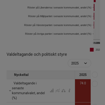
Röster på Liberalerna i senaste kommunvalet, andel (%)
Röster på Miljöpartiet i senaste kommunvalet, andel (%)
Röster på Vänsterpartiet i senaste kommunvalet, andel (%)
Röster på övriga partier i senaste kommunvalet, andel (%)
0
5
10
15
20
25
30
35
2025
Valdeltagande och politiskt styre
Väl
Nyckeltal
2025
Väl
Valdeltagande i
74.0
senaste
kommunalvalet, andel
(%)