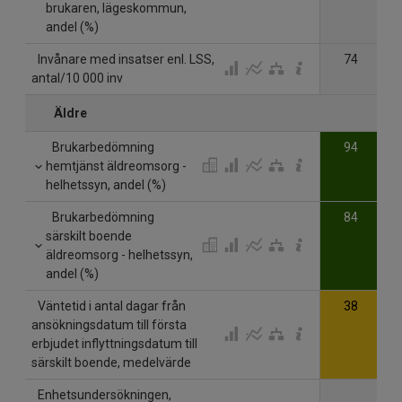
brukaren, lägeskommun,
andel (%)
Invånare med insatser enl. LSS,
74
antal/10 000 inv
Äldre
Brukarbedömning
94
hemtjänst äldreomsorg -
helhetssyn, andel (%)
Brukarbedömning
84
särskilt boende
äldreomsorg - helhetssyn,
andel (%)
Väntetid i antal dagar från
38
ansökningsdatum till första
erbjudet inflyttningsdatum till
särskilt boende, medelvärde
Enhetsundersökningen,