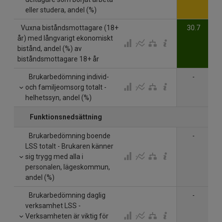
eller studera, andel (%)
Vuxna biståndsmottagare (18+
30.7
år) med långvarigt ekonomiskt
bistånd, andel (%) av
biståndsmottagare 18+ år
Brukarbedömning individ-
-
och familjeomsorg totalt -
helhetssyn, andel (%)
Funktionsnedsättning
Brukarbedömning boende
-
LSS totalt - Brukaren känner
sig trygg med alla i
personalen, lägeskommun,
andel (%)
Brukarbedömning daglig
-
verksamhet LSS -
Verksamheten är viktig för