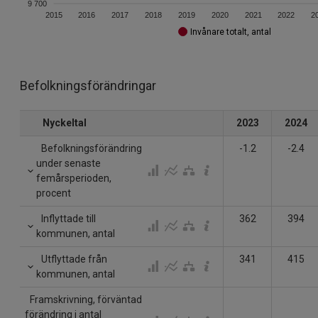
9 700
2015
2016
2017
2018
2019
2020
2021
2022
2
Invånare totalt, antal
Befolkningsförändringar
Nyckeltal
2023
2024
Befolkningsförändring
-1.2
-2.4
under senaste
femårsperioden,
procent
Inflyttade till
362
394
kommunen, antal
Utflyttade från
341
415
kommunen, antal
Framskrivning, förväntad
förändring i antal