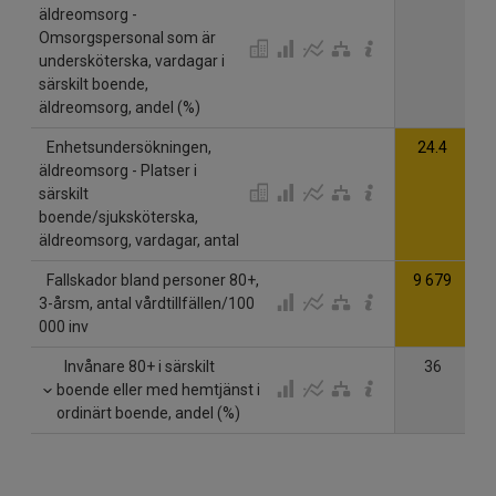
äldreomsorg -
Omsorgspersonal som är
undersköterska, vardagar i
särskilt boende,
äldreomsorg, andel (%)
Enhetsundersökningen,
24.4
äldreomsorg - Platser i
särskilt
boende/sjuksköterska,
äldreomsorg, vardagar, antal
Fallskador bland personer 80+,
9 679
8
3-årsm, antal vårdtillfällen/100
000 inv
Invånare 80+ i särskilt
36
boende eller med hemtjänst i
ordinärt boende, andel (%)