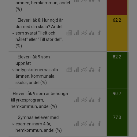
ämnen, hemkommun, andel
(%)
Elever i åk 8: Hur nöjd är
62.2
6
du med din skola? Andel
som svarat "Helt och
hållet" eller "Till stor del",
(%)
Elever i åk 9 som
82.2
7
uppnått
betygskriterierna i alla
ämnen, kommunala
skolor, andel (%)
Elever i åk 9 som är behöriga
90.7
8
till yrkesprogram,
hemkommun, andel (%)
Gymnasieelever med
77.3
8
examen inom 4 år,
hemkommun, andel (%)