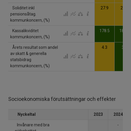
Soliditet inkl
27.9
29.1
pensionsåtag.
kommunkoncern, (%)
Kassalikviditet
178.5
185.2
kommunkoncern, (%)
Årets resultat som andel
4.3
3.3
av skatt & generella
statsbidrag
kommunkoncern, (%)
Socioekonomiska förutsättningar och effekter
Nyckeltal
2023
2024
Invånare med bra
-
självskattat