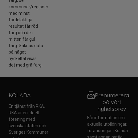
färg, de
kommuner/regioner
med minst
fördelaktiga
resultat får röd
färg och de i
mitten får gul
färg. Saknas data
på något
nyckeltal visas
det med grå färg.
KOLADA
Prenumerera
på vårt
En tjänst från RKA.
nyhetsbrev
RKA är en ideell
Får information om
förening med
aktuella utbildningar,
svenska staten och
förändringar i Kolada
Sveriges Kommuner
samt annan nyttig