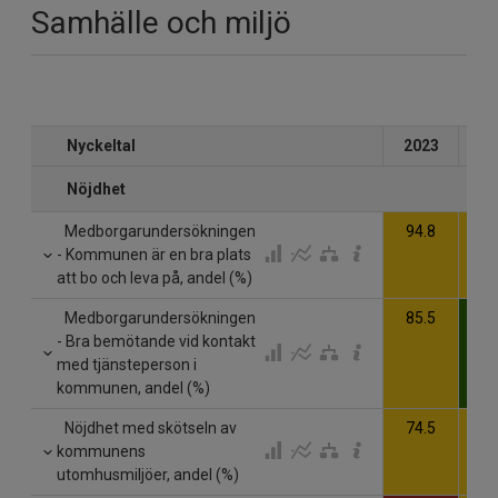
Samhälle och miljö
Nyckeltal
2023
20
Nöjdhet
Medborgarundersökningen
94.8
94
- Kommunen är en bra plats
att bo och leva på, andel (%)
Medborgarundersökningen
85.5
87
- Bra bemötande vid kontakt
med tjänsteperson i
kommunen, andel (%)
Nöjdhet med skötseln av
74.5
68
kommunens
utomhusmiljöer, andel (%)