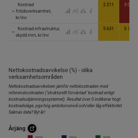
Kostnad
2 211
3 044
fritidsverksamhet,
kr/inv
Kostnad infrastruktur,
5 631
5 769
skydd mm, kr/inv
Nettokostnadsavvikelse (%) - olika
verksamhetsområden
Nettokostnadsavvikelsen jämför nettokostnaden med
referenskostnaden ("strukturellt förväntad" kostnad enligt
kostnadsutjämningssystemet). Resultat över 0 indikerar högt
kostnadsläge, pga hög ambitionsnivå och/eller låg effektivitet.
Saknas data? Byt år!
Årjäng
2023
2024
2025