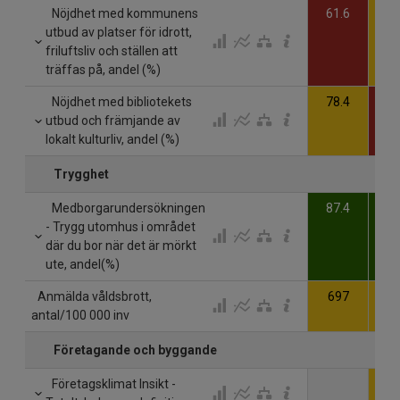
Nöjdhet med kommunens
61.6
65
utbud av platser för idrott,
friluftsliv och ställen att
träffas på, andel (%)
Nöjdhet med bibliotekets
78.4
72
utbud och främjande av
lokalt kulturliv, andel (%)
Trygghet
Medborgarundersökningen
87.4
87
- Trygg utomhus i området
där du bor när det är mörkt
ute, andel(%)
Anmälda våldsbrott,
697
9
antal/100 000 inv
Företagande och byggande
Företagsklimat Insikt -
7