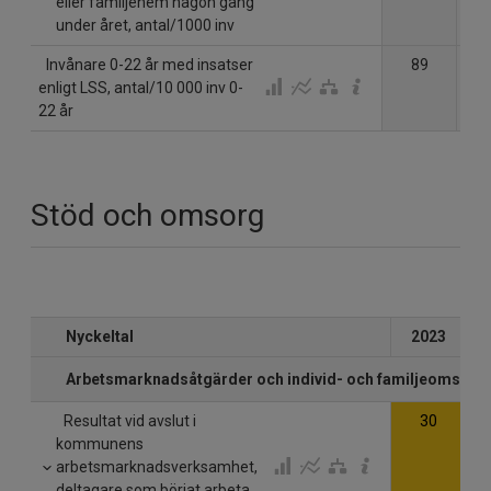
eller familjehem någon gång
under året, antal/1000 inv
Invånare 0-22 år med insatser
89
1
enligt LSS, antal/10 000 inv 0-
22 år
Stöd och omsorg
Nyckeltal
2023
Arbetsmarknadsåtgärder och individ- och familjeomsorg
Resultat vid avslut i
30
kommunens
arbetsmarknadsverksamhet,
deltagare som börjat arbeta