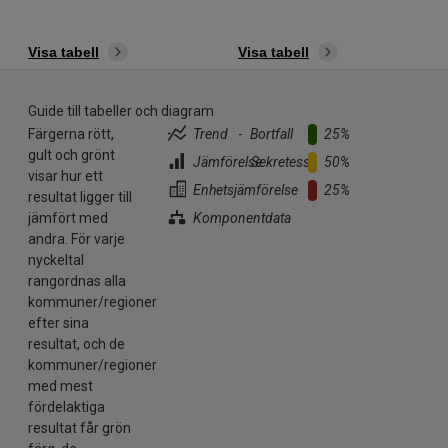
Visa tabell
Visa tabell
Guide till tabeller och diagram
Färgerna rött,
Trend
-
Bortfall
25%
gult och grönt
Jämförelse
..
Sekretess
50%
visar hur ett
Enhetsjämförelse
25%
resultat ligger till
jämfört med
Komponentdata
andra. För varje
nyckeltal
rangordnas alla
kommuner/regioner
efter sina
resultat, och de
kommuner/regioner
med mest
fördelaktiga
resultat får grön