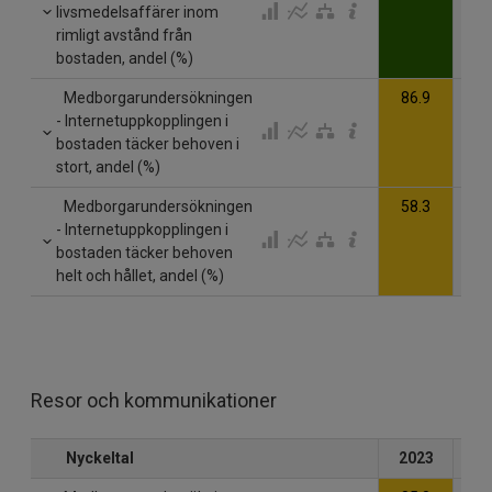
livsmedelsaffärer inom
rimligt avstånd från
bostaden, andel (%)
Medborgarundersökningen
86.9
- Internetuppkopplingen i
bostaden täcker behoven i
stort, andel (%)
Medborgarundersökningen
58.3
- Internetuppkopplingen i
bostaden täcker behoven
helt och hållet, andel (%)
Resor och kommunikationer
Nyckeltal
2023
20