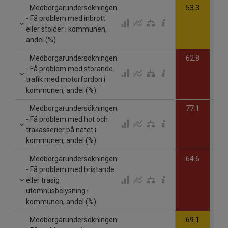
Medborgarundersökningen
53.3
- Få problem med inbrott
eller stölder i kommunen,
andel (%)
Medborgarundersökningen
62.8
- Få problem med störande
trafik med motorfordon i
kommunen, andel (%)
Medborgarundersökningen
77.1
- Få problem med hot och
trakasserier på nätet i
kommunen, andel (%)
Medborgarundersökningen
64.6
- Få problem med bristande
eller trasig
utomhusbelysning i
kommunen, andel (%)
Medborgarundersökningen
69.1