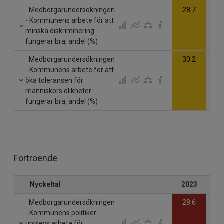
Medborgarundersökningen
28.7
- Kommunens arbete för att
minska diskriminering
fungerar bra, andel (%)
Medborgarundersökningen
30.2
- Kommunens arbete för att
öka toleransen för
människors olikheter
fungerar bra, andel (%)
Förtroende
Nyckeltal
2023
20
Medborgarundersökningen
28.6
- Kommunens politiker
upplevs arbeta för