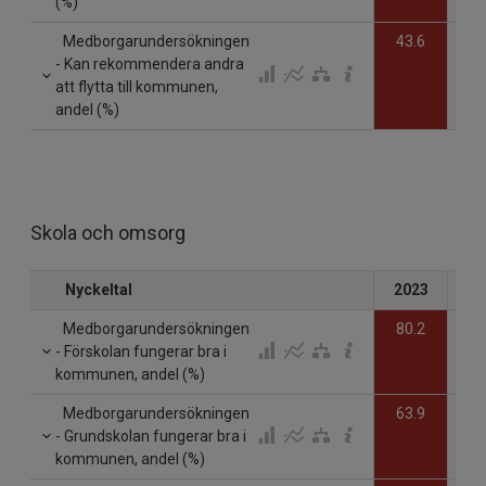
(%)
Medborgarundersökningen
43.6
- Kan rekommendera andra
att flytta till kommunen,
andel (%)
Skola och omsorg
Nyckeltal
2023
20
Medborgarundersökningen
80.2
- Förskolan fungerar bra i
kommunen, andel (%)
Medborgarundersökningen
63.9
- Grundskolan fungerar bra i
kommunen, andel (%)