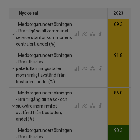
Nyckeltal
2023
20
Medborgarundersökningen
69.3
- Bra tillgång till kommunal
service utanför kommunens
centralort, andel (%)
Medborgarundersökningen
91.8
- Bra utbud av
paketutlämningsställen
inom rimligt avstånd från
bostaden, andel (%)
Medborgarundersökningen
86.0
- Bra tillgång till hälso- och
sjukvård inom rimligt
avstånd från bostaden,
andel (%)
Medborgarundersökningen
90.3
- Bra utbud av