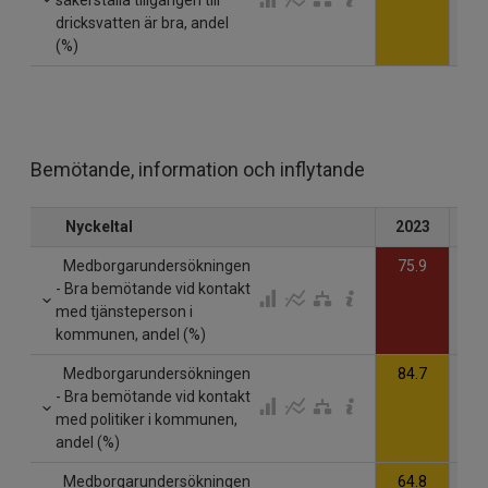
dricksvatten är bra, andel
(%)
Bemötande, information och inflytande
Nyckeltal
2023
20
Medborgarundersökningen
75.9
- Bra bemötande vid kontakt
med tjänsteperson i
kommunen, andel (%)
Medborgarundersökningen
84.7
- Bra bemötande vid kontakt
med politiker i kommunen,
andel (%)
Medborgarundersökningen
64.8