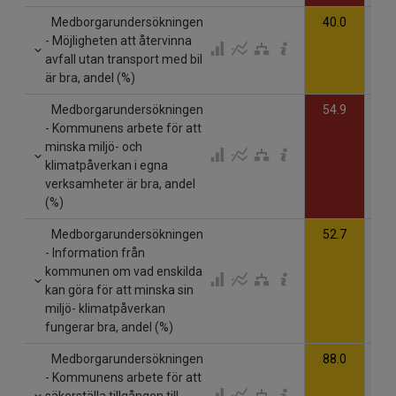
Medborgarundersökningen
40.0
- Möjligheten att återvinna
avfall utan transport med bil
är bra, andel (%)
Medborgarundersökningen
54.9
- Kommunens arbete för att
minska miljö- och
klimatpåverkan i egna
verksamheter är bra, andel
(%)
Medborgarundersökningen
52.7
- Information från
kommunen om vad enskilda
kan göra för att minska sin
miljö- klimatpåverkan
fungerar bra, andel (%)
Medborgarundersökningen
88.0
- Kommunens arbete för att
säkerställa tillgången till