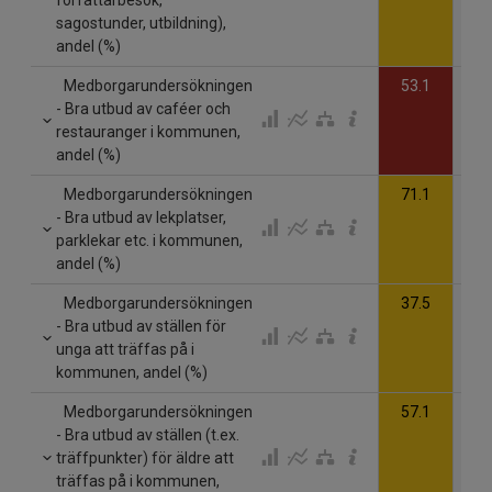
sagostunder, utbildning),
andel (%)
Medborgarundersökningen
53.1
- Bra utbud av caféer och
restauranger i kommunen,
andel (%)
Medborgarundersökningen
71.1
- Bra utbud av lekplatser,
parklekar etc. i kommunen,
andel (%)
Medborgarundersökningen
37.5
- Bra utbud av ställen för
unga att träffas på i
kommunen, andel (%)
Medborgarundersökningen
57.1
- Bra utbud av ställen (t.ex.
träffpunkter) för äldre att
träffas på i kommunen,