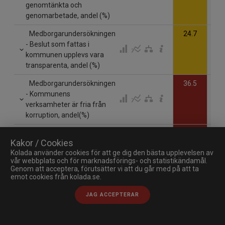
genomtänkta och
genomarbetade, andel (%)
Medborgarundersökningen
24.7
- Beslut som fattas i
kommunen upplevs vara
transparenta, andel (%)
Medborgarundersökningen
36.5
- Kommunens
verksamheter är fria från
korruption, andel(%)
Medborgarundersökningen
23.6
Kakor / Cookies
- Förtroende för
Kolada använder cookies för att ge dig den bästa upplevelsen av
kommunens politiker, andel
vår webbplats och för marknadsförings- och statistikändamål.
(%)
Genom att acceptera, förutsätter vi att du går med på att ta
emot cookies från kolada.se.
Medborgarundersökningen
35.5
- Förtroende för riksdagens
JAG ACCEPTERAR
politiker, andel (%)
Medborgarundersökningen
47.3