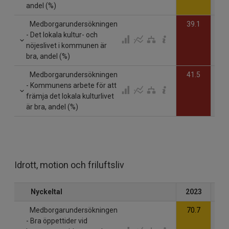
andel (%)
Medborgarundersökningen
39.1
- Det lokala kultur- och
nöjeslivet i kommunen är
bra, andel (%)
Medborgarundersökningen
41.5
- Kommunens arbete för att
främja det lokala kulturlivet
är bra, andel (%)
Idrott, motion och friluftsliv
Nyckeltal
2023
20
Medborgarundersökningen
70.7
- Bra öppettider vid