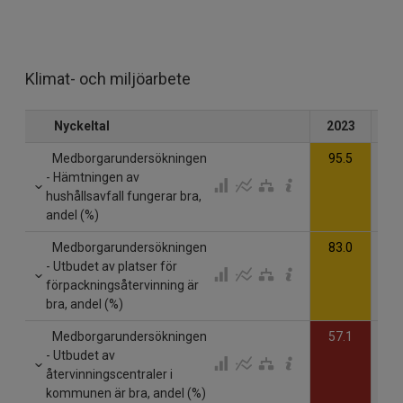
Klimat- och miljöarbete
Nyckeltal
2023
20
Medborgarundersökningen
95.5
- Hämtningen av
hushållsavfall fungerar bra,
andel (%)
Medborgarundersökningen
83.0
- Utbudet av platser för
förpackningsåtervinning är
bra, andel (%)
Medborgarundersökningen
57.1
- Utbudet av
återvinningscentraler i
kommunen är bra, andel (%)