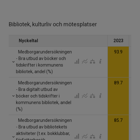
Bibliotek, kulturliv och mötesplatser
Nyckeltal
2023
20
Medborgarundersökningen
93.9
- Bra utbud av böcker och
tidskrifter i kommunens
bibliotek, andel (%)
Medborgarundersökningen
89.7
- Bra digitalt utbud av
böcker och tidskrifter i
kommunens bibliotek, andel
(%)
Medborgarundersökningen
85.7
- Bra utbud av bibliotekets
aktiviteter (t.ex. bokklubbar,
författarbesök,