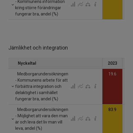
- Kommunens information
kring större förändringar
fungerar bra, andel (%)
Jämlikhet och integration
Nyckeltal
2023
20
Medborgarundersökningen
19.6
- Kommunens arbete för att
förbättra integration och
delaktighet i samhället
fungerar bra, andel (%)
Medborgarundersökningen
83.9
- Möjlighet att vara den man
är och leva det liv man vill
leva, andel (%)