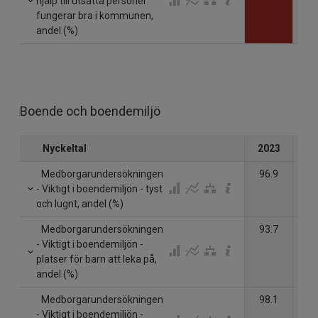
hjälp till utsatta personer
fungerar bra i kommunen,
andel (%)
Boende och boendemiljö
Nyckeltal
2023
20
Medborgarundersökningen
96.9
- Viktigt i boendemiljön - tyst
och lugnt, andel (%)
Medborgarundersökningen
93.7
- Viktigt i boendemiljön -
platser för barn att leka på,
andel (%)
Medborgarundersökningen
98.1
- Viktigt i boendemiljön -