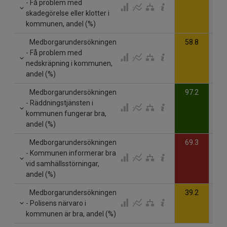
- Få problem med
skadegörelse eller klotter i
kommunen, andel (%)
Medborgarundersökningen
58.8
- Få problem med
nedskräpning i kommunen,
andel (%)
Medborgarundersökningen
97.2
- Räddningstjänsten i
kommunen fungerar bra,
andel (%)
Medborgarundersökningen
69.3
- Kommunen informerar bra
vid samhällsstörningar,
andel (%)
Medborgarundersökningen
39.2
- Polisens närvaro i
kommunen är bra, andel (%)