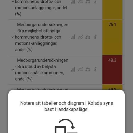
kommunens idrotts- och
motionsanläggningar, andel
(%)
Medborgarundersökningen
75.1
- Bra möjlighet att nyttja
kommunens idrotts- och
motions-anläggningar,
andel (%)
Medborgarundersökningen
48.3
- Bra utbud av belysta
motionsspår i kommunen,
andel (%)
Medborgarundersökningen
69.2
- Bra utbud av allmänna
träningsplatser utomhus i
Notera att tabeller och diagram i Kolada syns
kommunen, andel (%)
bäst i landskapsläge.
Medborgarundersökningen
87.5
- Bra utbud av
friluftsområden i