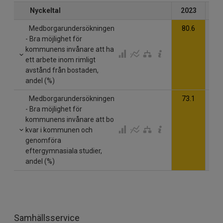
Nyckeltal
2023
20
Medborgarundersökningen
80.6
- Bra möjlighet för
kommunens invånare att ha
ett arbete inom rimligt
avstånd från bostaden,
andel (%)
Medborgarundersökningen
73.1
- Bra möjlighet för
kommunens invånare att bo
kvar i kommunen och
genomföra
eftergymnasiala studier,
andel (%)
Samhällsservice