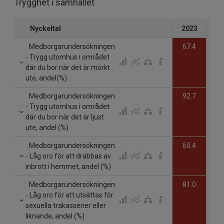
Trygghet i samhället
Nyckeltal
2023
20
Medborgarundersökningen
67.4
- Trygg utomhus i området
där du bor när det är mörkt
ute, andel(%)
Medborgarundersökningen
92.7
- Trygg utomhus i området
där du bor när det är ljust
ute, andel (%)
Medborgarundersökningen
60.4
- Låg oro för att drabbas av
inbrott i hemmet, andel (%)
Medborgarundersökningen
81.0
- Låg oro för att utsättas för
sexuella trakasserier eller
liknande, andel (%)