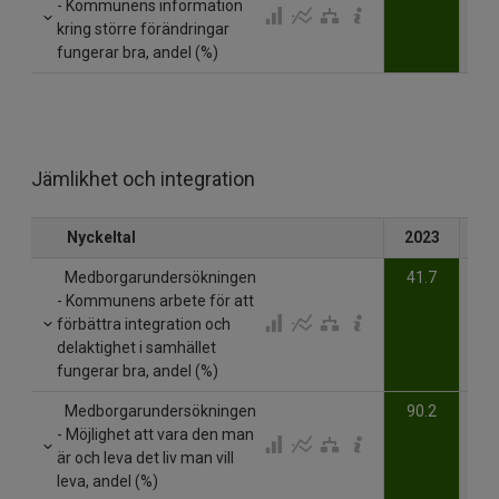
- Kommunens information
kring större förändringar
fungerar bra, andel (%)
Jämlikhet och integration
Nyckeltal
2023
20
Medborgarundersökningen
41.7
- Kommunens arbete för att
förbättra integration och
delaktighet i samhället
fungerar bra, andel (%)
Medborgarundersökningen
90.2
- Möjlighet att vara den man
är och leva det liv man vill
leva, andel (%)