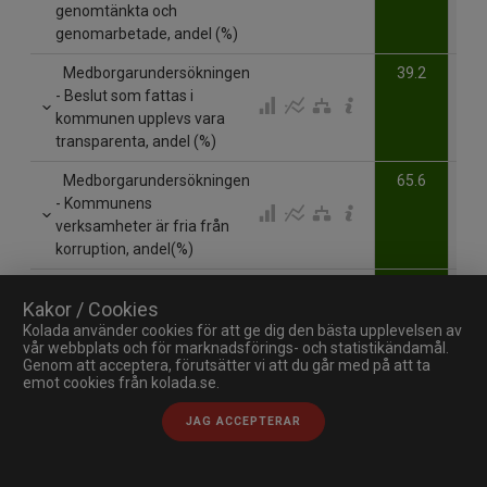
genomtänkta och
genomarbetade, andel (%)
Medborgarundersökningen
39.2
- Beslut som fattas i
kommunen upplevs vara
transparenta, andel (%)
Medborgarundersökningen
65.6
- Kommunens
verksamheter är fria från
korruption, andel(%)
Medborgarundersökningen
63.1
Kakor / Cookies
- Förtroende för
Kolada använder cookies för att ge dig den bästa upplevelsen av
kommunens politiker, andel
vår webbplats och för marknadsförings- och statistikändamål.
(%)
Genom att acceptera, förutsätter vi att du går med på att ta
emot cookies från kolada.se.
Medborgarundersökningen
39.8
- Förtroende för riksdagens
JAG ACCEPTERAR
politiker, andel (%)
Medborgarundersökningen
69.5