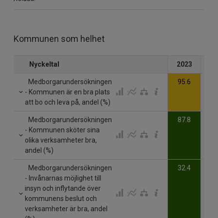
Kommunen som helhet
Nyckeltal
2023
20
Medborgarundersökningen
95.6
- Kommunen är en bra plats
att bo och leva på, andel (%)
Medborgarundersökningen
87.8
- Kommunen sköter sina
olika verksamheter bra,
andel (%)
Medborgarundersökningen
32.4
- Invånarnas möjlighet till
insyn och inflytande över
kommunens beslut och
verksamheter är bra, andel