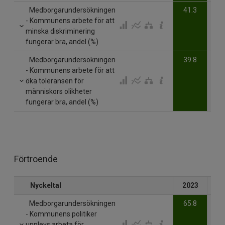
Medborgarundersökningen
41.3
- Kommunens arbete för att
minska diskriminering
fungerar bra, andel (%)
Medborgarundersökningen
39.8
- Kommunens arbete för att
öka toleransen för
människors olikheter
fungerar bra, andel (%)
Förtroende
Nyckeltal
2023
20
Medborgarundersökningen
65.8
- Kommunens politiker
upplevs arbeta för