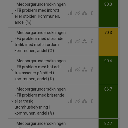
Medborgarundersökningen
80.0
- Få problem med inbrott
eller stölder i kommunen,
andel (%)
Medborgarundersökningen
70.3
- Få problem med störande
trafik med motorfordon i
kommunen, andel (%)
Medborgarundersökningen
90.4
- Få problem med hot och
trakasserier på nätet i
kommunen, andel (%)
Medborgarundersökningen
86.7
- Få problem med bristande
eller trasig
utomhusbelysning i
kommunen, andel (%)
Medborgarundersökningen
82.7