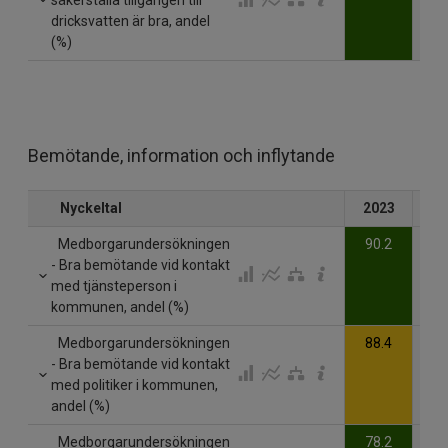
dricksvatten är bra, andel
(%)
Bemötande, information och inflytande
Nyckeltal
2023
20
Medborgarundersökningen
90.2
- Bra bemötande vid kontakt
med tjänsteperson i
kommunen, andel (%)
Medborgarundersökningen
88.4
- Bra bemötande vid kontakt
med politiker i kommunen,
andel (%)
Medborgarundersökningen
78.2