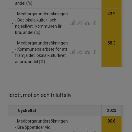
andel (%)
Medborgarundersökningen
43.9
- Det lokala kultur- och
nöjeslivet i kommunen är
bra, andel (%)
Medborgarundersökningen
58.3
- Kommunens arbete för att
främja det lokala kulturlivet
är bra, andel (%)
Idrott, motion och friluftsliv
Nyckeltal
2023
20
Medborgarundersökningen
80.6
- Bra öppettider vid