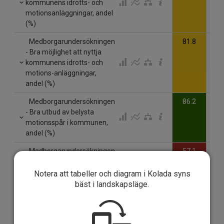
kommunens idrotts- och
motionsanläggningar, andel
(%)
Medborgarundersökningen
81.8
- Bra möjlighet att nyttja
kommunens idrotts- och
motions-anläggningar,
andel (%)
Medborgarundersökningen
86.2
- Bra utbud av belysta
motionsspår i kommunen,
andel (%)
Medborgarundersökningen
57.1
- Bra utbud av allmänna
träningsplatser utomhus i
Notera att tabeller och diagram i Kolada syns
kommunen, andel (%)
bäst i landskapsläge.
Medborgarundersökningen
90.1
- Bra utbud av
friluftsområden i