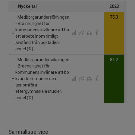
Nyckeltal
2023
20
Medborgarundersökningen
75.3
- Bra möjlighet för
kommunens invånare att ha
ett arbete inom rimligt
avstånd från bostaden,
andel (%)
Medborgarundersökningen
81.2
- Bra möjlighet för
kommunens invånare att bo
kvar i kommunen och
genomföra
eftergymnasiala studier,
andel (%)
Samhällsservice