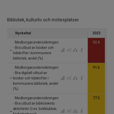
Bibliotek, kulturliv och mötesplatser
Nyckeltal
2023
20
Medborgarundersökningen
92.4
- Bra utbud av böcker och
tidskrifter i kommunens
bibliotek, andel (%)
Medborgarundersökningen
91.6
- Bra digitalt utbud av
böcker och tidskrifter i
kommunens bibliotek, andel
(%)
Medborgarundersökningen
77.5
- Bra utbud av bibliotekets
aktiviteter (t.ex. bokklubbar,
författarbesök,