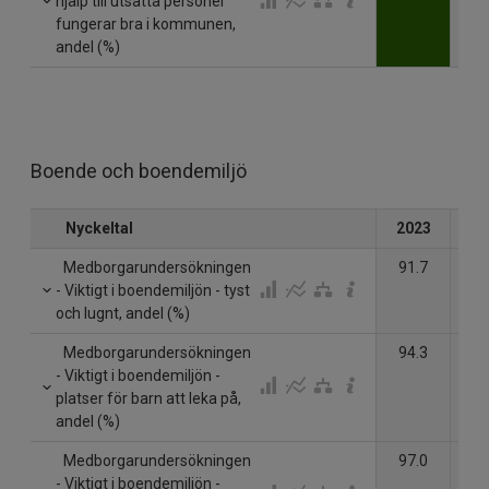
hjälp till utsatta personer
fungerar bra i kommunen,
andel (%)
Boende och boendemiljö
Nyckeltal
2023
20
Medborgarundersökningen
91.7
- Viktigt i boendemiljön - tyst
och lugnt, andel (%)
Medborgarundersökningen
94.3
- Viktigt i boendemiljön -
platser för barn att leka på,
andel (%)
Medborgarundersökningen
97.0
- Viktigt i boendemiljön -