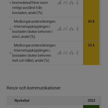
livsmedelsaffärer inom
rimligt avstånd från
bostaden, andel (%)
Medborgarundersökningen
84.8
- Internetuppkopplingen i
bostaden täcker behoven i
stort, andel (%)
Medborgarundersökningen
59.4
- Internetuppkopplingen i
bostaden täcker behoven
helt och hållet, andel (%)
Resor och kommunikationer
Nyckeltal
2023
20