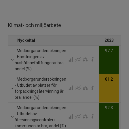
Klimat- och miljöarbete
Nyckeltal
2023
20
Medborgarundersökningen
97.7
- Hämtningen av
hushållsavfall fungerar bra,
andel (%)
Medborgarundersökningen
81.2
- Utbudet av platser för
förpackningsåtervinning är
bra, andel (%)
Medborgarundersökningen
92.3
- Utbudet av
återvinningscentraler i
kommunen är bra, andel (%)