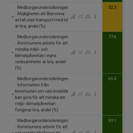
Medborgarundersökningen
32.3
- Möjligheten att återvinna
avfall utan transport med bil
är bra, andel (%)
Medborgarundersökningen
77.6
- Kommunens arbete för att
minska miljö- och
klimatpåverkan i egna
verksamheter är bra, andel
(%)
Medborgarundersökningen
65.4
- Information från
kommunen om vad enskilda
kan göra för att minska sin
miljö- klimatpåverkan
fungerar bra, andel (%)
Medborgarundersökningen
93.1
- Kommunens arbete för att
säkerställa tillgången till