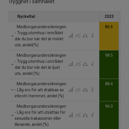
Trygghet i samhället
Nyckeltal
2023
20
Medborgarundersökningen
86.6
- Trygg utomhus i området
där du bor när det är mörkt
ute, andel(%)
Medborgarundersökningen
98.5
- Trygg utomhus i området
där du bor när det är ljust
ute, andel (%)
Medborgarundersökningen
88.4
- Låg oro för att drabbas av
inbrott i hemmet, andel (%)
Medborgarundersökningen
96.0
- Låg oro för att utsättas för
sexuella trakasserier eller
liknande, andel (%)