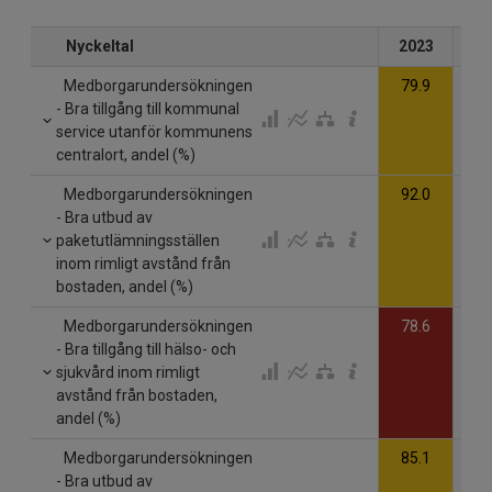
Nyckeltal
2023
20
Medborgarundersökningen
79.9
- Bra tillgång till kommunal
service utanför kommunens
centralort, andel (%)
Medborgarundersökningen
92.0
- Bra utbud av
paketutlämningsställen
inom rimligt avstånd från
bostaden, andel (%)
Medborgarundersökningen
78.6
- Bra tillgång till hälso- och
sjukvård inom rimligt
avstånd från bostaden,
andel (%)
Medborgarundersökningen
85.1
- Bra utbud av