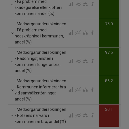
- Få problem med
skadegörelse eller klotter i
kommunen, andel (%)
Medborgarundersökningen
75.0
- Få problem med
nedskräpning i kommunen,
andel (%)
Medborgarundersökningen
97.5
- Räddningstjänsten i
kommunen fungerar bra,
andel (%)
Medborgarundersökningen
86.2
- Kommunen informerar bra
vid samhällsstörningar,
andel (%)
Medborgarundersökningen
30.1
- Polisens närvaro i
kommunen är bra, andel (%)