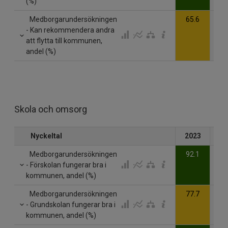
(%)
Medborgarundersökningen
65.6
- Kan rekommendera andra
att flytta till kommunen,
andel (%)
Skola och omsorg
Nyckeltal
2023
20
Medborgarundersökningen
92.1
- Förskolan fungerar bra i
kommunen, andel (%)
Medborgarundersökningen
77.7
- Grundskolan fungerar bra i
kommunen, andel (%)